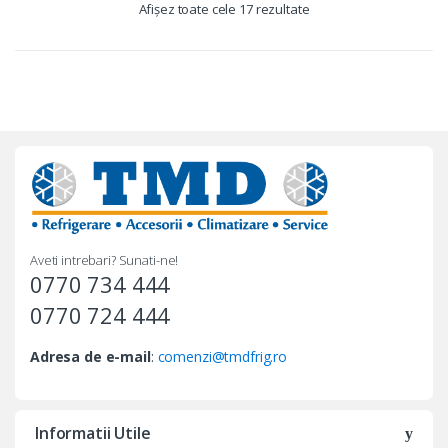
Afișez toate cele 17 rezultate
Sortat după preț: de la
mic la mare
Aveti intrebari? Sunati-ne!
0770 734 444
0770 724 444
Adresa de e-mail
:
comenzi@tmdfrig.ro
Informatii Utile