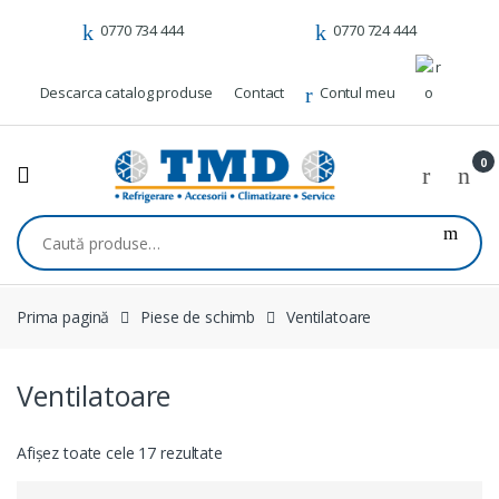
Skip to navigation
Skip to content
0770 734 444
0770 724 444
Descarca catalog produse
Contact
Contul meu
0
Caută după:
Prima pagină
Piese de schimb
Ventilatoare
Ventilatoare
Afișez toate cele 17 rezultate
Sortat
după