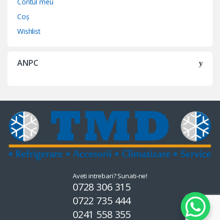
Contul meu
Coș
Wishlist
ANPC
Aveti intrebari? Sunati-ne!
0728 306 315
0722 735 444
0241 558 355