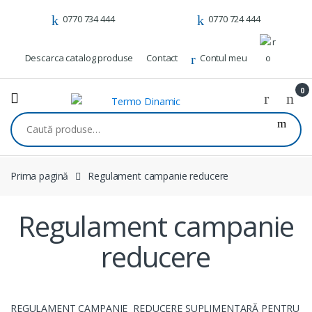
Skip to navigation
Skip to content
0770 734 444
0770 724 444
Descarca catalog produse
Contact
Contul meu
0
Caută după:
Prima pagină
Regulament campanie reducere
Regulament campanie
reducere
REGULAMENT CAMPANIE REDUCERE SUPLIMENTARĂ PENTRU