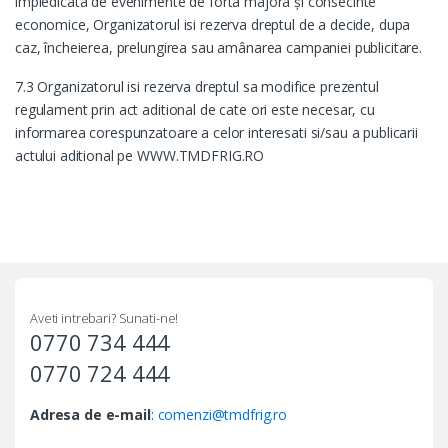
impiedicata de evenimente de forta majora şi consecinte
economice, Organizatorul isi rezerva dreptul de a decide, dupa
caz, încheierea, prelungirea sau amânarea campaniei publicitare.
7.3 Organizatorul isi rezerva dreptul sa modifice prezentul
regulament prin act aditional de cate ori este necesar, cu
informarea corespunzatoare a celor interesati si/sau a publicarii
actului aditional pe WWW.TMDFRIG.RO
Aveti intrebari? Sunati-ne!
0770 734 444
0770 724 444
Adresa de e-mail
:
comenzi@tmdfrig.ro