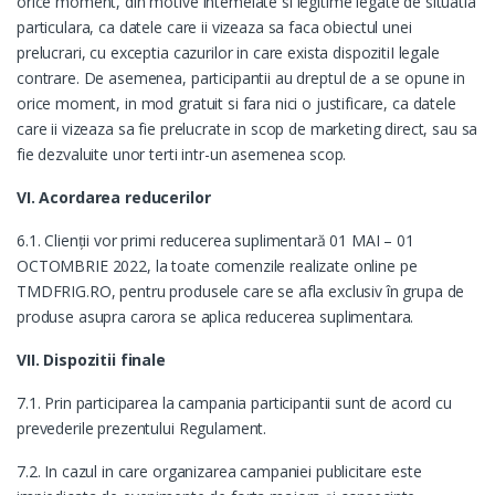
orice moment, din motive intemeiate si legitime legate de situatia
particulara, ca datele care ii vizeaza sa faca obiectul unei
prelucrari, cu exceptia cazurilor in care exista dispozitiI legale
contrare. De asemenea, participantii au dreptul de a se opune in
orice moment, in mod gratuit si fara nici o justificare, ca datele
care ii vizeaza sa fie prelucrate in scop de marketing direct, sau sa
fie dezvaluite unor terti intr-un asemenea scop.
VI. Acordarea reducerilor
6.1. Clienții vor primi reducerea suplimentară 01 MAI – 01
OCTOMBRIE 2022, la toate comenzile realizate online pe
TMDFRIG.RO, pentru produsele care se afla exclusiv în grupa de
produse asupra carora se aplica reducerea suplimentara.
VII. Dispozitii finale
7.1. Prin participarea la campania participantii sunt de acord cu
prevederile prezentului Regulament.
7.2. In cazul in care organizarea campaniei publicitare este