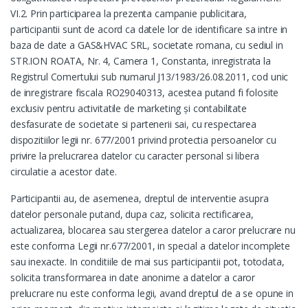
VI.2. Prin participarea la prezenta campanie publicitara,
participantii sunt de acord ca datele lor de identificare sa intre in
baza de date a GAS&HVAC SRL, societate romana, cu sediul in
STR.ION ROATA, Nr. 4, Camera 1, Constanta, inregistrata la
Registrul Comertului sub numarul J13/1983/26.08.2011, cod unic
de inregistrare fiscala RO29040313, acestea putand fi folosite
exclusiv pentru activitatile de marketing şi contabilitate
desfasurate de societate si partenerii sai, cu respectarea
dispozitiilor legii nr. 677/2001 privind protectia persoanelor cu
privire la prelucrarea datelor cu caracter personal si libera
circulatie a acestor date.
Participantii au, de asemenea, dreptul de interventie asupra
datelor personale putand, dupa caz, solicita rectificarea,
actualizarea, blocarea sau stergerea datelor a caror prelucrare nu
este conforma Legii nr.677/2001, in special a datelor incomplete
sau inexacte. In conditiile de mai sus participantii pot, totodata,
solicita transformarea in date anonime a datelor a caror
prelucrare nu este conforma legii, avand dreptul de a se opune in