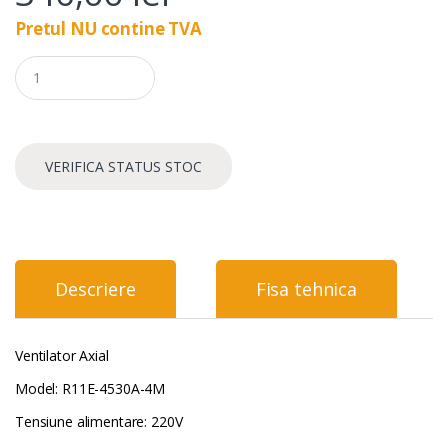
Pretul NU contine TVA
Q
u
a
n
t
i
VERIFICA STATUS STOC
t
y
Descriere
Fisa tehnica
Ventilator Axial
Model: R11E-4530A-4M
Tensiune alimentare: 220V