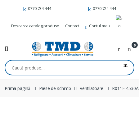
Skip to navigation
Skip to content
0770 734 444
0770 724 444
Descarca catalog produse
Contact
Contul meu
0
Caută după:
Prima pagină
Piese de schimb
Ventilatoare
R011E-4530A