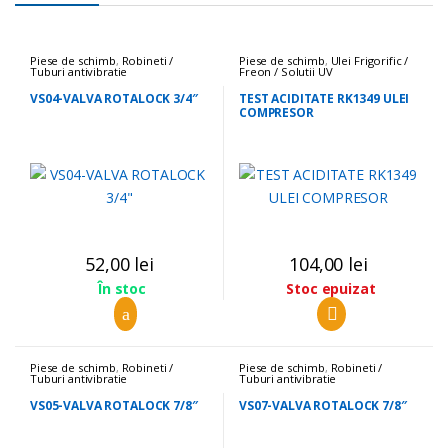
Piese de schimb
,
Robineti /
Piese de schimb
,
Ulei Frigorific /
Tuburi antivibratie
Freon / Solutii UV
VS04-VALVA ROTALOCK 3/4″
TEST ACIDITATE RK1349 ULEI
COMPRESOR
52,00
lei
104,00
lei
Stoc epuizat
În stoc
Piese de schimb
,
Robineti /
Piese de schimb
,
Robineti /
Tuburi antivibratie
Tuburi antivibratie
VS05-VALVA ROTALOCK 7/8″
VS07-VALVA ROTALOCK 7/8″