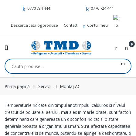
Skip to navigation
Skip to content
0770 734 444
0770 724 444
Descarca catalog produse
Contact
Contul meu
0
Caută după:
Prima pagină
Servicii
Montaj AC
Temperaturile ridicate din timpul anotimpului calduros si nivelul
crescut de poluare al aerului, mai ales in marile orase, sunt factori
determinanti care genereaza un disconfort ridicat si o stare
generala proasta a organismului uman. Sunt afectate capacitatea
de concentrare si de munca, putandu-se ajunge la deshidratare, o