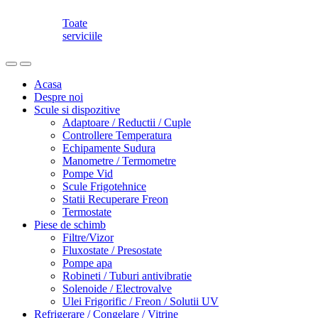
Toate
serviciile
Acasa
Despre noi
Scule si dispozitive
Adaptoare / Reductii / Cuple
Controllere Temperatura
Echipamente Sudura
Manometre / Termometre
Pompe Vid
Scule Frigotehnice
Statii Recuperare Freon
Termostate
Piese de schimb
Filtre/Vizor
Fluxostate / Presostate
Pompe apa
Robineti / Tuburi antivibratie
Solenoide / Electrovalve
Ulei Frigorific / Freon / Solutii UV
Refrigerare / Congelare / Vitrine