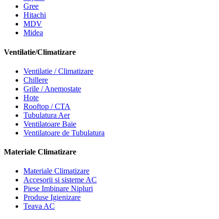
Gree
Hitachi
MDV
Midea
Ventilatie/Climatizare
Ventilatie / Climatizare
Chillere
Grile / Anemostate
Hote
Rooftop / CTA
Tubulatura Aer
Ventilatoare Baie
Ventilatoare de Tubulatura
Materiale Climatizare
Materiale Climatizare
Accesorii si sisteme AC
Piese Imbinare Nipluri
Produse Igienizare
Teava AC