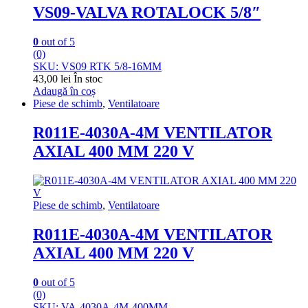
VS09-VALVA ROTALOCK 5/8″
0
out of 5
(0)
SKU: VS09 RTK 5/8-16MM
43,00
lei
În stoc
Adaugă în coș
Piese de schimb
,
Ventilatoare
R011E-4030A-4M VENTILATOR
AXIAL 400 MM 220 V
Piese de schimb
,
Ventilatoare
R011E-4030A-4M VENTILATOR
AXIAL 400 MM 220 V
0
out of 5
(0)
SKU: VA-4030A-4M-400MM