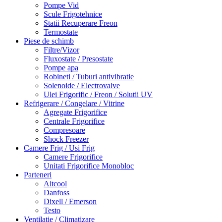
Pompe Vid
Scule Frigotehnice
Statii Recuperare Freon
Termostate
Piese de schimb
Filtre/Vizor
Fluxostate / Presostate
Pompe apa
Robineti / Tuburi antivibratie
Solenoide / Electrovalve
Ulei Frigorific / Freon / Solutii UV
Refrigerare / Congelare / Vitrine
Agregate Frigorifice
Centrale Frigorifice
Compresoare
Shock Freezer
Camere Frig / Usi Frig
Camere Frigorifice
Unitati Frigorifice Monobloc
Parteneri
Aitcool
Danfoss
Dixell / Emerson
Testo
Ventilatie / Climatizare