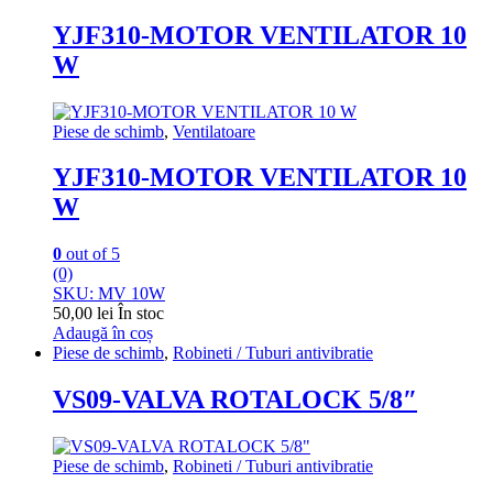
YJF310-MOTOR VENTILATOR 10
W
Piese de schimb
,
Ventilatoare
YJF310-MOTOR VENTILATOR 10
W
0
out of 5
(0)
SKU: MV 10W
50,00
lei
În stoc
Adaugă în coș
Piese de schimb
,
Robineti / Tuburi antivibratie
VS09-VALVA ROTALOCK 5/8″
Piese de schimb
,
Robineti / Tuburi antivibratie