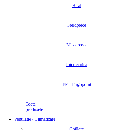
Biral
Fieldpiece
Mastercool
Intertecnica
FP – Frigopoint
Toate
produsele
Ventilatie / Climatizare
Chillere