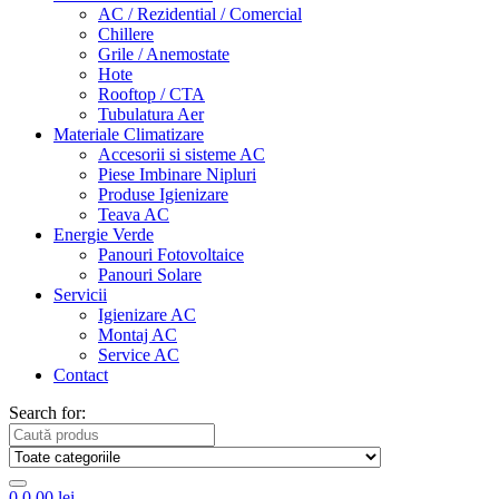
AC / Rezidential / Comercial
Chillere
Grile / Anemostate
Hote
Rooftop / CTA
Tubulatura Aer
Materiale Climatizare
Accesorii si sisteme AC
Piese Imbinare Nipluri
Produse Igienizare
Teava AC
Energie Verde
Panouri Fotovoltaice
Panouri Solare
Servicii
Igienizare AC
Montaj AC
Service AC
Contact
Search for:
0
0,00
lei