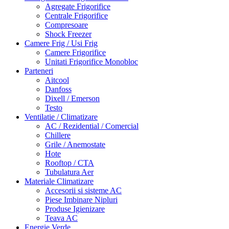
Agregate Frigorifice
Centrale Frigorifice
Compresoare
Shock Freezer
Camere Frig / Usi Frig
Camere Frigorifice
Unitati Frigorifice Monobloc
Parteneri
Aitcool
Danfoss
Dixell / Emerson
Testo
Ventilatie / Climatizare
AC / Rezidential / Comercial
Chillere
Grile / Anemostate
Hote
Rooftop / CTA
Tubulatura Aer
Materiale Climatizare
Accesorii si sisteme AC
Piese Imbinare Nipluri
Produse Igienizare
Teava AC
Energie Verde