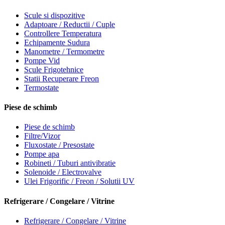
Scule si dispozitive
Adaptoare / Reductii / Cuple
Controllere Temperatura
Echipamente Sudura
Manometre / Termometre
Pompe Vid
Scule Frigotehnice
Statii Recuperare Freon
Termostate
Piese de schimb
Piese de schimb
Filtre/Vizor
Fluxostate / Presostate
Pompe apa
Robineti / Tuburi antivibratie
Solenoide / Electrovalve
Ulei Frigorific / Freon / Solutii UV
Refrigerare / Congelare / Vitrine
Refrigerare / Congelare / Vitrine