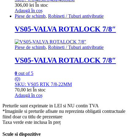
306,00
lei
În stoc
Adaugă în coș
Piese de schimb
,
Robineti / Tuburi antivibratie
VS05-VALVA ROTALOCK 7/8″
Piese de schimb
,
Robineti / Tuburi antivibratie
VS05-VALVA ROTALOCK 7/8″
0
out of 5
(0)
SKU: VS05 RTK 7/8-22MM
70,00
lei
În stoc
Adaugă în coș
Preturile sunt exprimate in LEI si NU contin TVA
*Imaginile si preturile afisate nu reprezinta obligatii contractuale
fiind doar cu titlu de prezentare
Taxa verde este inclusa în preț
Scule si dispozitive