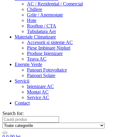
AC / Rezidential / Comercial
Chillere
Grile / Anemostate
Hote
Rooftop / CTA
Tubulatura Aer
Materiale Climatizare
Accesorii si sisteme AC
Piese Imbinare Nipluri
Produse Igienizare
Teava AC
Energie Verde
Panouri Fotovoltaice
Panouri Solare
Servicii
Igienizare AC
Montaj AC
Service AC
Contact
Search for:
0
0,00
lei