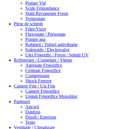
Pompe Vid
Scule Frigotehnice
Statii Recuperare Freon
Termostate
Piese de schimb
Filtre/Vizor
Fluxostate / Presostate
Pompe apa
Robineti / Tuburi antivibratie
Solenoide / Electrovalve
Ulei Frigorific / Freon / Solutii UV
Refrigerare / Congelare / Vitrine
Agregate Frigorifice
Centrale Frigorifice
Compresoare
Shock Freezer
Camere Frig / Usi Frig
Camere Frigorifice
Unitati Frigorifice Monobloc
Parteneri
Aitcool
Danfoss
Dixell / Emerson
Testo
Ventilatie / Climatizare