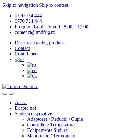
Skip to navigation
Skip to content
0770 734 444
0770 724 444
Program: Luni – Vineri : 8:00 – 17:00
comenzi@tmdfrig.ro
Descarca catalog produse
Contact
Contul meu
Acasa
Despre noi
Scule si dispozitive
Adaptoare / Reductii / Cuple
Controllere Temperatura
Echipamente Sudura
Manometre / Termometre