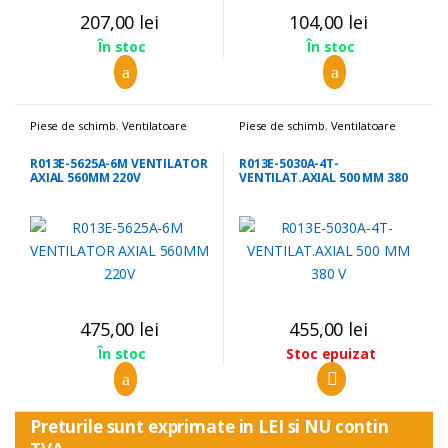
207,00
lei
104,00
lei
În stoc
În stoc
Piese de schimb
,
Ventilatoare
Piese de schimb
,
Ventilatoare
R013E-5625A-6M VENTILATOR
R013E-5030A-4T-
AXIAL 560MM 220V
VENTILAT.AXIAL 500 MM 380
V
475,00
lei
455,00
lei
Stoc epuizat
În stoc
Preturile sunt exprimate in LEI si NU contin