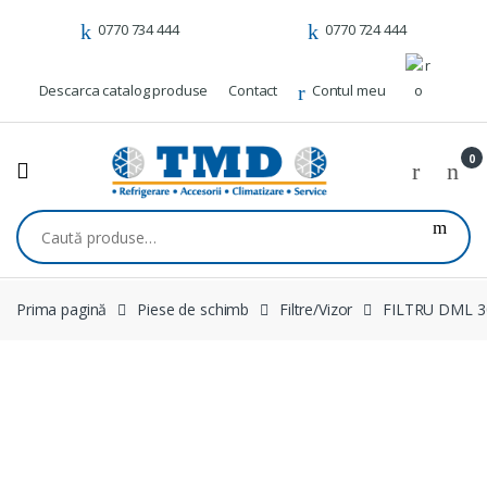
Skip to navigation
Skip to content
0770 734 444
0770 724 444
Descarca catalog produse
Contact
Contul meu
0
Caută după:
Prima pagină
Piese de schimb
Filtre/Vizor
FILTRU DML 