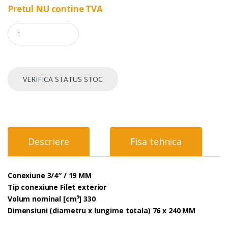
Pretul NU contine TVA
Q
u
a
n
t
i
VERIFICA STATUS STOC
t
y
Descriere
Fisa tehnica
Conexiune 3/4″ / 19 MM
Tip conexiune Filet exterior
Volum nominal [cm³] 330
Dimensiuni (diametru x lungime totala) 76 x 240 MM