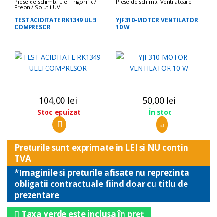
Piese de schimb
,
Ulei Frigorific /
Piese de schimb
,
Ventilatoare
Freon / Solutii UV
TEST ACIDITATE RK1349 ULEI
YJF310-MOTOR VENTILATOR
COMPRESOR
10 W
104,00
lei
50,00
lei
Stoc epuizat
În stoc
Preturile sunt exprimate in LEI si NU contin
TVA
*Imaginile si preturile afisate nu reprezinta
obligatii contractuale fiind doar cu titlu de
prezentare
Taxa verde este inclusa în preț