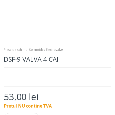
Piese de schimb
,
Solenoide / Electrovalve
DSF-9 VALVA 4 CAI
53,00
lei
Pretul NU contine TVA
Q