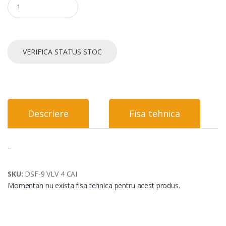
u
a
n
t
i
VERIFICA STATUS STOC
t
y
Descriere
Fisa tehnica
–
SKU:
DSF-9 VLV 4 CAI
Momentan nu exista fisa tehnica pentru acest produs.