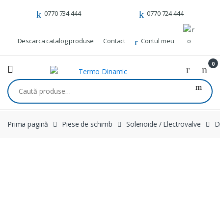
Skip to navigation
Skip to content
0770 734 444
0770 724 444
Descarca catalog produse
Contact
Contul meu
0
Caută după:
Prima pagină
Piese de schimb
Solenoide / Electrovalve
D