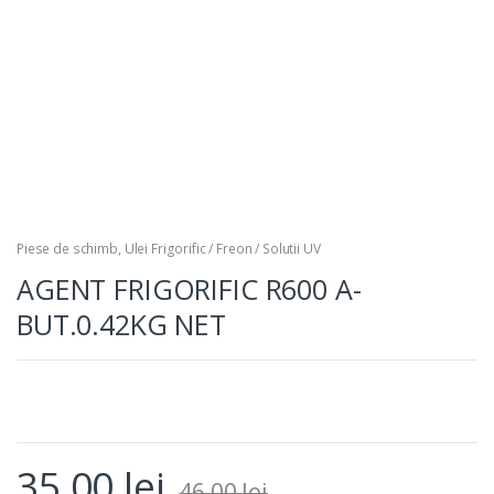
Piese de schimb
,
Ulei Frigorific / Freon / Solutii UV
AGENT FRIGORIFIC R600 A-
BUT.0.42KG NET
35,00
lei
46,00
lei