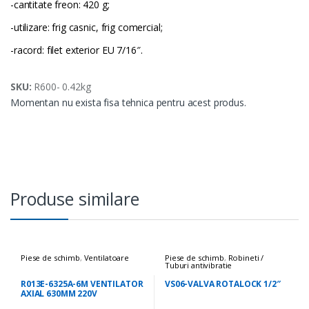
-cantitate freon: 420 g;
-utilizare: frig casnic, frig comercial;
-racord: filet exterior EU 7/16″.
SKU:
R600- 0.42kg
Momentan nu exista fisa tehnica pentru acest produs.
Produse similare
Piese de schimb
,
Ventilatoare
Piese de schimb
,
Robineti /
Tuburi antivibratie
R013E-6325A-6M VENTILATOR
VS06-VALVA ROTALOCK 1/2″
AXIAL 630MM 220V