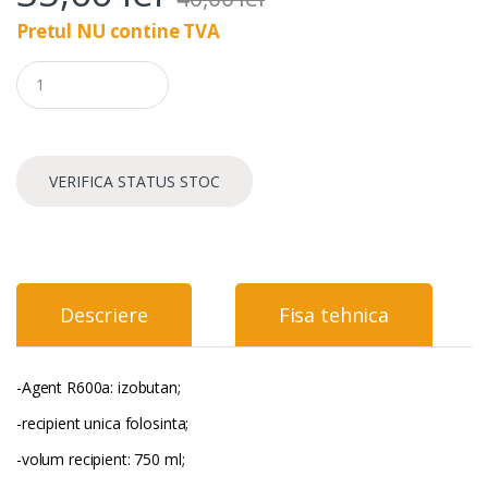
Pretul NU contine TVA
Q
u
a
n
t
i
VERIFICA STATUS STOC
t
y
Descriere
Fisa tehnica
-Agent R600a: izobutan;
-recipient unica folosinta;
-volum recipient: 750 ml;