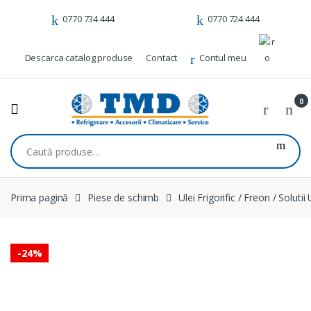
Skip to navigation
Skip to content
0770 734 444
0770 724 444
Descarca catalog produse
Contact
Contul meu
0
Caută după:
Prima pagină
Piese de schimb
Ulei Frigorific / Freon / Solutii
-
24%