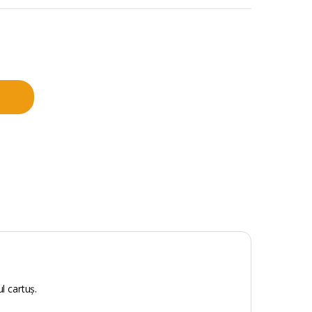
ș
l cartuș.