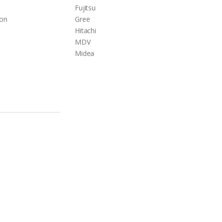
Fujitsu
son
Gree
Hitachi
MDV
Midea