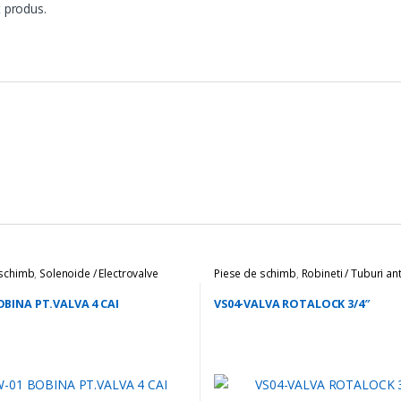
 produs.
 schimb
,
Solenoide / Electrovalve
Piese de schimb
,
Robineti / Tuburi ant
OBINA PT.VALVA 4 CAI
VS04-VALVA ROTALOCK 3/4″