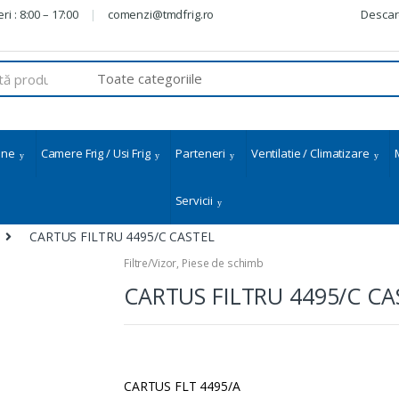
ri : 8:00 – 17:00
comenzi@tmdfrig.ro
Descar
ine
Camere Frig / Usi Frig
Parteneri
Ventilatie / Climatizare
Servicii
CARTUS FILTRU 4495/C CASTEL
Filtre/Vizor
,
Piese de schimb
CARTUS FILTRU 4495/C CA
CARTUS FLT 4495/A