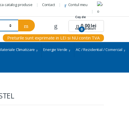
ca catalog produse
Contact
Contul meu
0,00
lei
0
Preturile sunt exprimate in LEI si NU contin TVA
Materiale Climatizare
Energie Verde
AC / Rezidential / Comercial
STEL