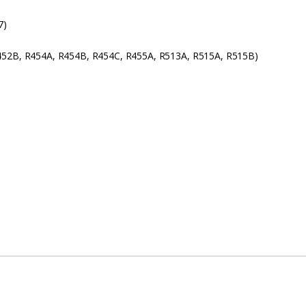
7)
452B, R454A, R454B, R454C, R455A, R513A, R515A, R515B)