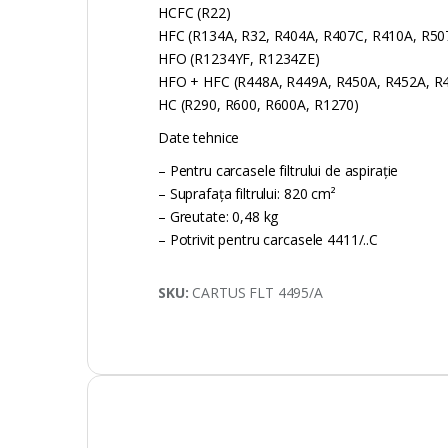
HCFC (R22)
HFC (R134A, R32, R404A, R407C, R410A, R50
HFO (R1234YF, R1234ZE)
HFO + HFC (R448A, R449A, R450A, R452A, R
HC (R290, R600, R600A, R1270)
Date tehnice
– Pentru carcasele filtrului de aspirație
– Suprafața filtrului: 820 cm²
– Greutate: 0,48 kg
– Potrivit pentru carcasele 4411/..C
SKU:
CARTUS FLT 4495/A