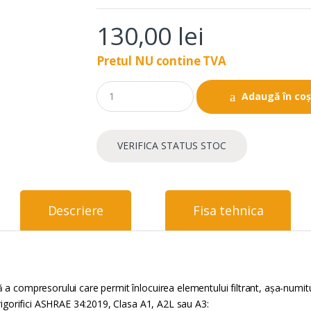
130,00
lei
Pretul NU contine TVA
Q
Adaugă în co
u
a
n
t
VERIFICA STATUS STOC
i
t
y
Descriere
Fisa tehnica
 a compresorului care permit înlocuirea elementului filtrant, așa-numitu
frigorifici ASHRAE 34:2019, Clasa A1, A2L sau A3: