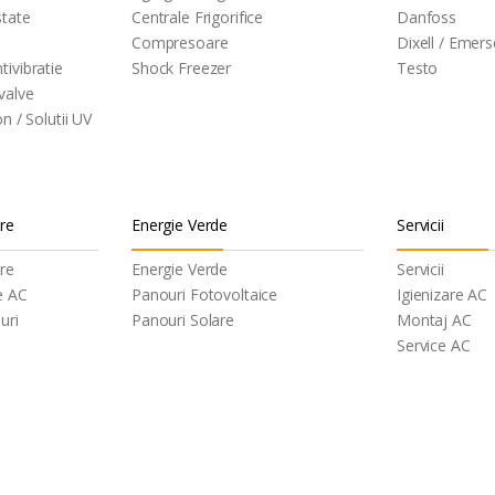
state
Centrale Frigorifice
Danfoss
Compresoare
Dixell / Emer
tivibratie
Shock Freezer
Testo
valve
on / Solutii UV
are
Energie Verde
Servicii
are
Energie Verde
Servicii
e AC
Panouri Fotovoltaice
Igienizare AC
uri
Panouri Solare
Montaj AC
Service AC