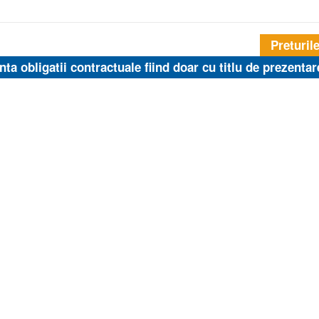
Preturil
inta obligatii contractuale fiind doar cu titlu de prezentar