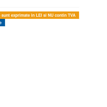
e sunt exprimate in LEI si NU contin TVA
e