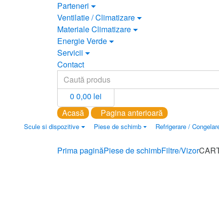
Parteneri
Ventilatie / Climatizare
Materiale Climatizare
Energie Verde
Servicii
Contact
Search
for:
0
0,00
lei
Acasă
Pagina anterioară
Scule si dispozitive
Piese de schimb
Refrigerare / Congelare
Prima pagină
Piese de schimb
Filtre/Vizor
CART