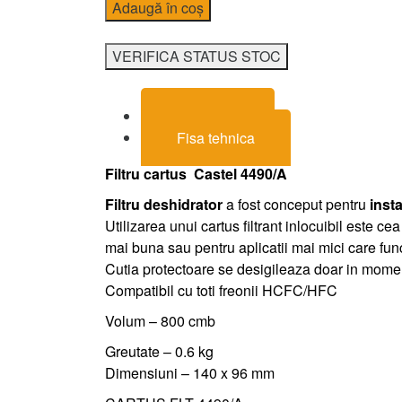
Adaugă în coș
VERIFICA STATUS STOC
Descriere
Fisa tehnica
Filtru cartus Castel 4490/A
Filtru deshidrator
a fost conceput pentru
insta
Utilizarea unui cartus filtrant inlocuibil este
mai buna sau pentru aplicatii mai mici care fu
Cutia protectoare se desigileaza doar in momentu
Compatibil cu toti freonii HCFC/HFC
Volum – 800 cmb
Greutate – 0.6 kg
Dimensiuni – 140 x 96 mm