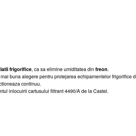
latii frigorifice
, ca sa elimine umiditatea din
freon
.
 cea mai buna alegere pentru protejarea echipamentelor frigorific
nctioneaza continuu.
l inlocuirii cartusului filtrant 4490/A de la Castel.