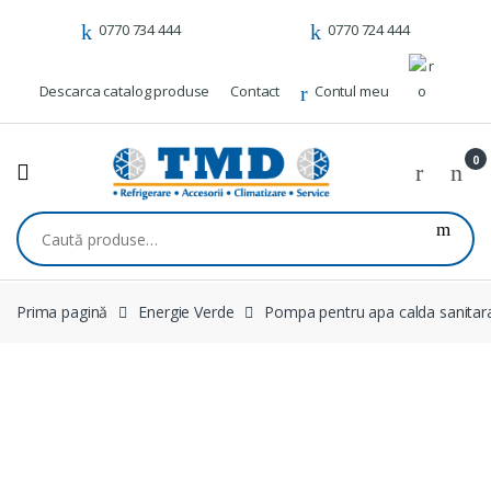
Skip to navigation
Skip to content
0770 734 444
0770 724 444
Descarca catalog produse
Contact
Contul meu
0
Caută după:
Prima pagină
Energie Verde
Pompa pentru apa calda sanitar