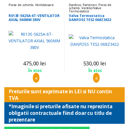
Piese de schimb
,
Ventilatoare
Danfoss
,
Parteneri
,
Piese de
schimb
,
Ventile/Valve
Termostatice
R013E-5625A-6T-VENTILATOR
Valva Termostatica
AXIAL 560MM 380V
DANFOSS TES2 068Z3422
475,00
lei
530,00
lei
În stoc
În stoc
Preturile sunt exprimate in LEI si NU contin
TVA
*Imaginile si preturile afisate nu reprezinta
obligatii contractuale fiind doar cu titlu de
prezentare