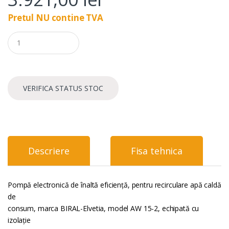
Pretul NU contine TVA
Q
u
a
n
t
i
VERIFICA STATUS STOC
t
y
Descriere
Fisa tehnica
Pompă electronică de înaltă eficienţă, pentru recirculare apă caldă
de
consum, marca BIRAL-Elvetia, model AW 15-2, echipată cu
izolație