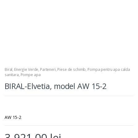
Biral
,
Energie Verde
,
Parteneri
,
Piese de schimb
,
Pompa pentru apa calda
sanitara
,
Pompe apa
BIRAL-Elvetia, model AW 15-2
AW 15-2
3.921,00
lei