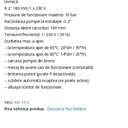
termică.
R 2″ 180 mm 1 x 230 V
Presiune de funcţionare maximă: 10 bar
Racordarea pompei la instalaţie: G 2″
Distanţa dintre racorduri: 180 mm
Tensiune/frecvenţă: 1~230 V / 50 Hz
Duritatea max. a apei:
– la temperatura apei de 65°C: 20°dH / 35°fH;
– la temperatura apei de 85°C: 14°dH / 25°fH;
– carcasa pompei din bronz;
– mesaj de avarie sau de funcţionare (comutabil);
– limitarea puterii (poate fi dezactivată);
– scădere automată noaptea (se poate activa);
– afişajul stărilor de funcţionare.
SKU:
AW 15-2
Fisa tehnica produs:
Descarca fisa tehnica