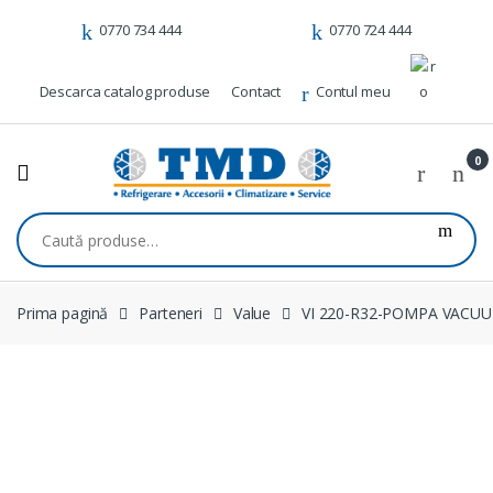
Skip to navigation
Skip to content
0770 734 444
0770 724 444
Descarca catalog produse
Contact
Contul meu
0
Caută după:
Prima pagină
Parteneri
Value
VI 220-R32-POMPA VACU