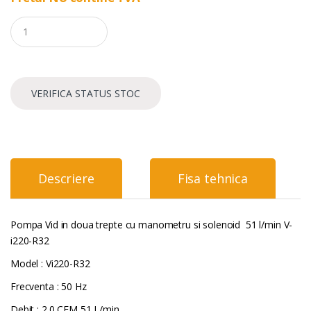
Q
u
a
n
t
i
VERIFICA STATUS STOC
t
y
Descriere
Fisa tehnica
Pompa Vid in doua trepte cu manometru si solenoid 51 l/min V-
i220-R32
Model : Vi220-R32
Frecventa : 50 Hz
Debit : 2.0 CFM 51 L/min