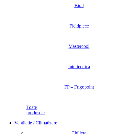
Biral
Fieldpiece
Mastercool
Intertecnica
FP – Frigopoint
Toate
produsele
Ventilatie / Climatizare
Chillere