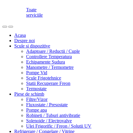
Toate
serviciile
Acasa
Despre noi
Scule si dispozitive
Adaptoare / Reductii / Cuple
Controllere Temperatura
Echipamente Sudura
Manometre / Termometre
Pompe Vid
Scule Frigotehnice
Statii Recuperare Freon
Termostate
Piese de schimb
Filtre/Vizor
Fluxostate / Presostate
Pompe apa
Robineti / Tuburi antivibratie
Solenoide / Electrovalve
Ulei Frigorific / Freon / Solutii UV
Refrigerare / Congelare / Vitrine