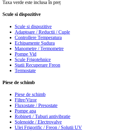
Taxa verde este inclusa în preț
Scule si dispozitive
Scule si dispozitive
Adaptoare / Reductii / Cuple
Controllere Temperatura
Echipamente Sudura
Manometre / Termometre
Pompe Vid
Scule Frigotehnice
Statii Recuperare Freon
Termostate
Piese de schimb
Piese de schimb
Filtre/Vizor
Fluxostate / Presostate
Pompe apa
Robineti / Tuburi antivibratie
Solenoide / Electrovalve
Ulei Frigorific / Freon / Solutii UV