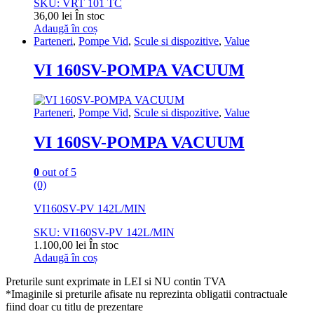
SKU: VRT 101 TC
36,00
lei
În stoc
Adaugă în coș
Parteneri
,
Pompe Vid
,
Scule si dispozitive
,
Value
VI 160SV-POMPA VACUUM
Parteneri
,
Pompe Vid
,
Scule si dispozitive
,
Value
VI 160SV-POMPA VACUUM
0
out of 5
(0)
VI160SV-PV 142L/MIN
SKU: VI160SV-PV 142L/MIN
1.100,00
lei
În stoc
Adaugă în coș
Preturile sunt exprimate in LEI si NU contin TVA
*Imaginile si preturile afisate nu reprezinta obligatii contractuale
fiind doar cu titlu de prezentare