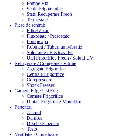
Pompe Vid
Scule Frigotehnice
Statii Recuperare Freon
Termostate
Piese de schimb
Filtre/Vizor
Fluxostate / Presostate
Pompe apa
Robineti / Tuburi antivibratie
Solenoide / Electrovalve
Ulei Frigorific / Freon / Solutii UV
Refrigerare / Congelare / Vitrine
Agregate Frigorifice
Centrale Frigorifice
Compresoare
Shock Freezer
Camere Frig / Usi Frig
Camere Frigorifice
Unitati Frigorifice Monobloc
Parteneri
Aitcool
Danfoss
Dixell / Emerson
Testo
Ventilatie / Climatizare