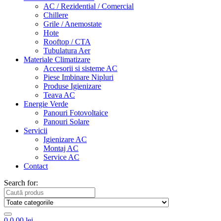
AC / Rezidential / Comercial
Chillere
Grile / Anemostate
Hote
Rooftop / CTA
Tubulatura Aer
Materiale Climatizare
Accesorii si sisteme AC
Piese Imbinare Nipluri
Produse Igienizare
Teava AC
Energie Verde
Panouri Fotovoltaice
Panouri Solare
Servicii
Igienizare AC
Montaj AC
Service AC
Contact
Search for:
0
0,00
lei