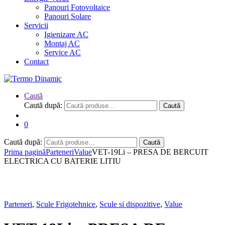
Panouri Fotovoltaice
Panouri Solare
Servicii
Igienizare AC
Montaj AC
Service AC
Contact
Caută
Caută după:
Caută
0
Caută după:
Caută
Prima pagină
Parteneri
Value
VET-19Li – PRESA DE BERCUIT
ELECTRICA CU BATERIE LITIU
Parteneri
,
Scule Frigotehnice
,
Scule si dispozitive
,
Value