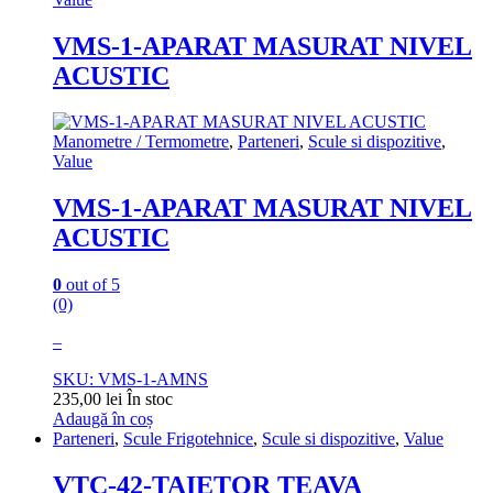
VMS-1-APARAT MASURAT NIVEL
ACUSTIC
Manometre / Termometre
,
Parteneri
,
Scule si dispozitive
,
Value
VMS-1-APARAT MASURAT NIVEL
ACUSTIC
0
out of 5
(0)
–
SKU: VMS-1-AMNS
235,00
lei
În stoc
Adaugă în coș
Parteneri
,
Scule Frigotehnice
,
Scule si dispozitive
,
Value
VTC-42-TAIETOR TEAVA