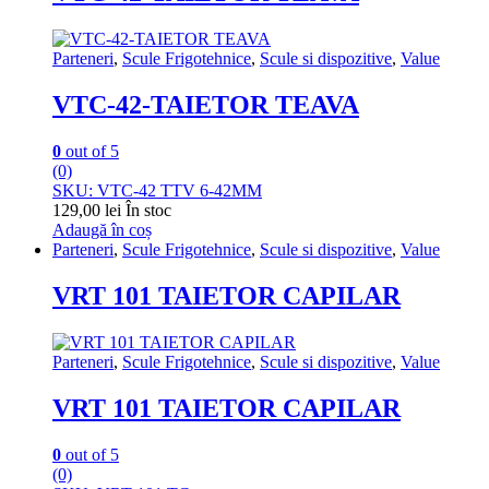
Parteneri
,
Scule Frigotehnice
,
Scule si dispozitive
,
Value
VTC-42-TAIETOR TEAVA
0
out of 5
(0)
SKU: VTC-42 TTV 6-42MM
129,00
lei
În stoc
Adaugă în coș
Parteneri
,
Scule Frigotehnice
,
Scule si dispozitive
,
Value
VRT 101 TAIETOR CAPILAR
Parteneri
,
Scule Frigotehnice
,
Scule si dispozitive
,
Value
VRT 101 TAIETOR CAPILAR
0
out of 5
(0)