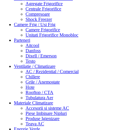
Agregate Frigorifice
Centrale Frigorifice
Compresoare
Shock Freezer
Camere Frig / Usi Frig
Camere Frigorifice
Unitati Frigorifice Monobloc
Parteneri
Aitcool
Danfoss
Dixell / Emerson
Testo
Ventilatie / Climatizare
AC / Rezidential / Comercial
Chillere
Grile / Anemostate
Hote
Rooftop / CTA
Tubulatura Aer
Materiale Climatizare
Accesorii si sisteme AC
Piese Imbinare Nipluri
Produse Igienizare
Teava AC
Energie Verde