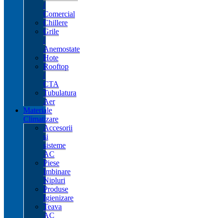
/
Comercial
Chillere
Grile
/
Anemostate
Hote
Rooftop
/
CTA
Tubulatura
Aer
Materiale
Climatizare
Accesorii
si
sisteme
AC
Piese
Imbinare
Nipluri
Produse
Igienizare
Teava
AC