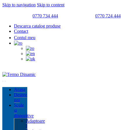
Skip to navigation
Skip to content
0770 734 444
0770 724 444
Descarca catalog produse
Contact
Contul meu
Acasa
Despre
noi
Scule
si
dispozitive
Adaptoare
/