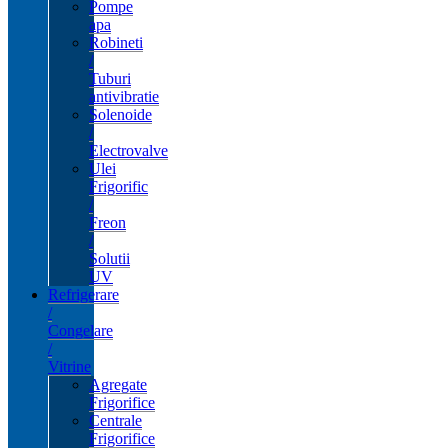
Pompe
apa
Robineti
/
Tuburi
antivibratie
Solenoide
/
Electrovalve
Ulei
Frigorific
/
Freon
/
Solutii
UV
Refrigerare
/
Congelare
/
Vitrine
Agregate
Frigorifice
Centrale
Frigorifice