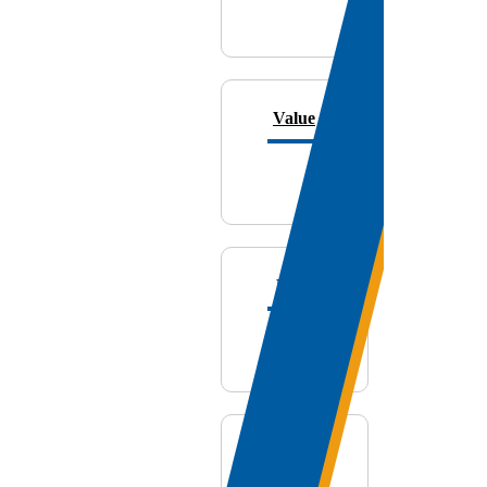
Value
Biral
Fieldpiece