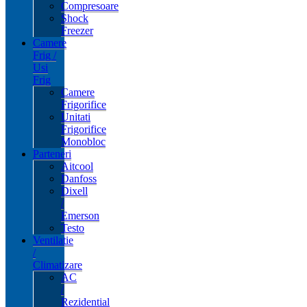
Compresoare
Shock
Freezer
Camere
Frig /
Usi
Frig
Camere
Frigorifice
Unitati
Frigorifice
Monobloc
Parteneri
Aitcool
Danfoss
Dixell
/
Emerson
Testo
Ventilatie
/
Climatizare
AC
/
Rezidential