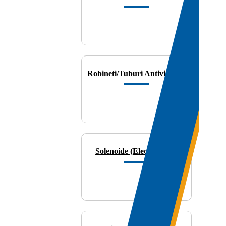
Robineti/Tuburi Antivibratie
Solenoide (Electrovalve)