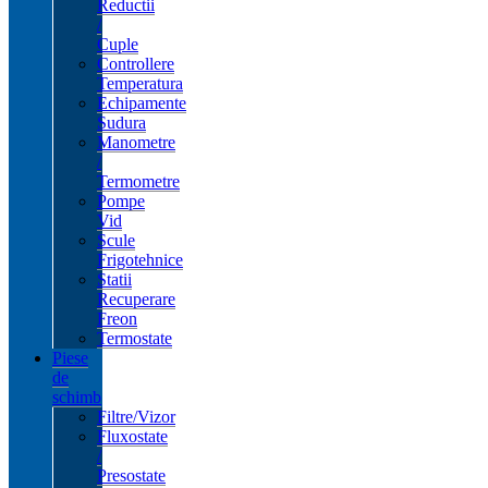
Reductii
/
Cuple
Controllere
Temperatura
Echipamente
Sudura
Manometre
/
Termometre
Pompe
Vid
Scule
Frigotehnice
Statii
Recuperare
Freon
Termostate
Piese
de
schimb
Filtre/Vizor
Fluxostate
/
Presostate