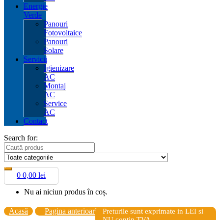
Energie
Verde
Panouri
Fotovoltaice
Panouri
Solare
Servicii
Igienizare
AC
Montaj
AC
Service
AC
Contact
Search for:
0
0,00
lei
Nu ai niciun produs în coș.
Acasă
Pagina anterioară
Preturile sunt exprimate in LEI si
NU contin TVA