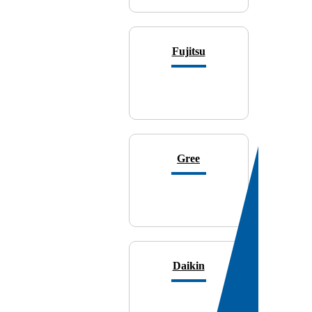
Fujitsu
Gree
Daikin