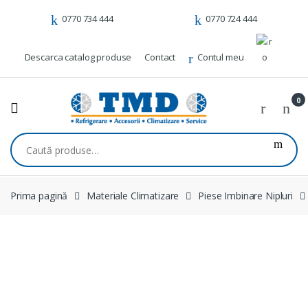
Skip to navigation
Skip to content
0770 734 444
0770 724 444
Descarca catalog produse
Contact
Contul meu
0
Caută după:
Prima pagină
Materiale Climatizare
Piese Imbinare Nipluri