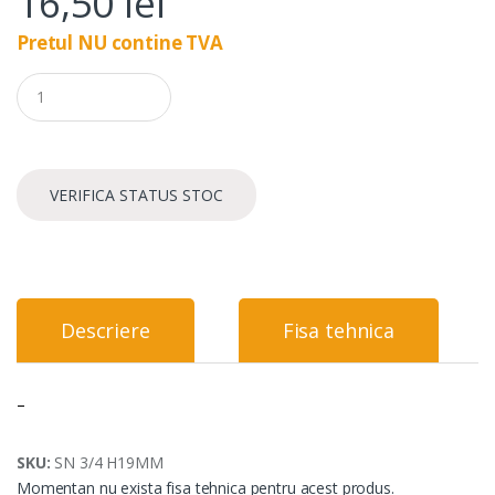
16,50
lei
Pretul NU contine TVA
Q
u
a
n
t
i
VERIFICA STATUS STOC
t
y
Descriere
Fisa tehnica
–
SKU:
SN 3/4 H19MM
Momentan nu exista fisa tehnica pentru acest produs.