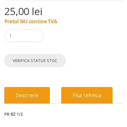
25,00
lei
Pretul NU contine TVA
Q
u
a
n
t
i
VERIFICA STATUS STOC
t
y
Descriere
Fisa tehnica
PR BZ 1/2