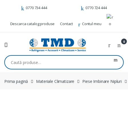
Skip to navigation
Skip to content
0770 734 444
0770 724 444
Descarca catalog produse
Contact
Contul meu
0
Caută după:
Prima pagină
Materiale Climatizare
Piese Imbinare Nipluri