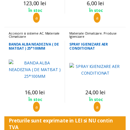
123,00
lei
6,00
lei
În stoc
În stoc
Accesorii si sisteme AC
,
Materiale
Materiale Climatizare
,
Produse
Climatizare
Igienizare
BANDA ALBA NEADEZIVA ( DE
SPRAY IGIENIZARE AER
MATISAT ) 25*100MM
CONDITIONAT
16,00
lei
24,00
lei
În stoc
În stoc
Preturile sunt exprimate in LEI si NU contin
TVA