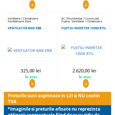
Ventilatie / Climatizare
,
AC / Rezidential / Comercial
,
Ventilatoare Baie
Fujitsu
,
Ventilatie / Climatizare
VENTILATOR BAIE EBB
FUJITSU INVERTER 12000 BTU
325,00
lei
2.620,00
lei
În stoc
În stoc
Preturile sunt exprimate in LEI si NU contin
TVA
*Imaginile si preturile afisate nu reprezinta
obligatii contractuale fiind doar cu titlu de