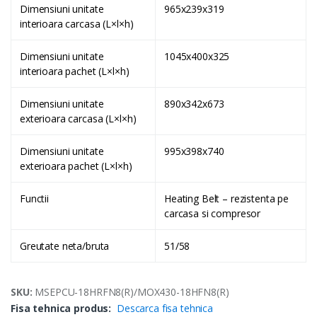
Dimensiuni unitate
965x239x319
interioara carcasa (L×l×h)
Dimensiuni unitate
1045x400x325
interioara pachet (L×l×h)
Dimensiuni unitate
890x342x673
exterioara carcasa (L×l×h)
Dimensiuni unitate
995x398x740
exterioara pachet (L×l×h)
Functii
Heating Belt – rezistenta pe
carcasa si compresor
Greutate neta/bruta
51/58
SKU:
MSEPCU-18HRFN8(R)/MOX430-18HFN8(R)
Fisa tehnica produs:
Descarca fisa tehnica