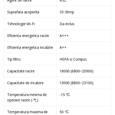
Agent de racire
R32
Suprafata acoperita
35-50mp
Tehnologie Wi-Fi
Da inclus
Eficienta energetica racire
A+++
Eficienta energetica incalzire
A++
Tip filtru
HEPA si Compus
Capacitate racire
18000 (6800~20900)
Capacitate de incalzire
19000 (8800~23100)
Temperatura minima de
-15 ℃
operare racire (-°C)
Temperatura maxima de
50 ℃