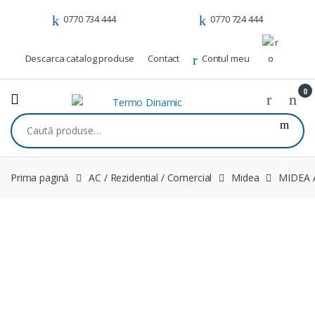
Skip to navigation
Skip to content
0770 734 444
0770 724 444
Descarca catalog produse
Contact
Contul meu
0
Caută după:
Prima pagină
AC / Rezidential / Comercial
Midea
MIDEA 