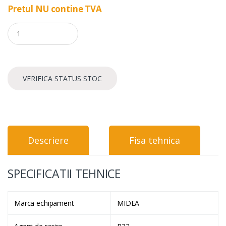
Pretul NU contine TVA
Q
u
a
n
t
i
VERIFICA STATUS STOC
t
y
Descriere
Fisa tehnica
SPECIFICATII TEHNICE
Marca echipament
MIDEA