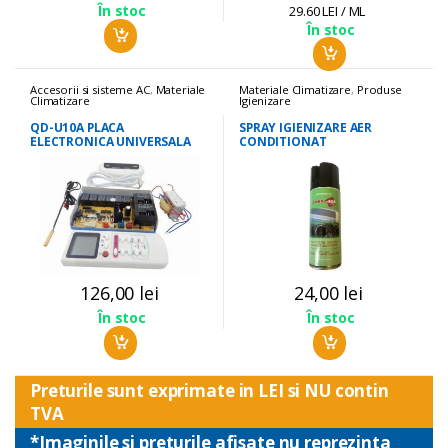
În stoc
29.60 LEI / ML
În stoc
Accesorii si sisteme AC
,
Materiale
Materiale Climatizare
,
Produse
Climatizare
Igienizare
QD-U10A PLACA
SPRAY IGIENIZARE AER
ELECTRONICA UNIVERSALA
CONDITIONAT
126,00
lei
24,00
lei
În stoc
În stoc
Preturile sunt exprimate in LEI si NU contin
TVA
*Imaginile si preturile afisate nu reprezinta