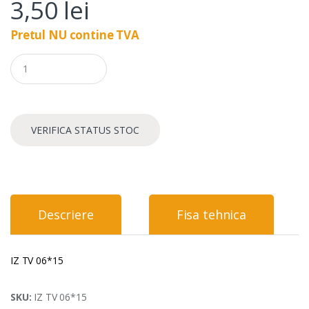
3,50
lei
Pretul NU contine TVA
Q
u
a
n
t
i
VERIFICA STATUS STOC
t
y
Descriere
Fisa tehnica
IZ TV 06*15
SKU:
IZ TV 06*15