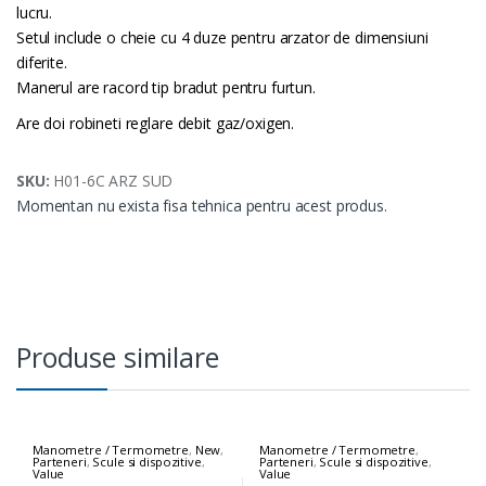
lucru.
Setul include o cheie cu 4 duze pentru arzator de dimensiuni
diferite.
Manerul are racord tip bradut pentru furtun.
Are doi robineti reglare debit gaz/oxigen.
SKU:
H01-6C ARZ SUD
Momentan nu exista fisa tehnica pentru acest produs.
Produse similare
Manometre / Termometre
,
New
,
Manometre / Termometre
,
Parteneri
,
Scule si dispozitive
,
Parteneri
,
Scule si dispozitive
,
Value
Value