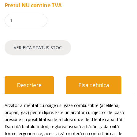
Pretul NU contine TVA
Q
u
a
n
t
i
VERIFICA STATUS STOC
t
y
Descriere
Fisa tehnica
Arzator alimentat cu oxigen si gaze combustibile (acetilena,
propan, gaz) pentru lipire. Este un arzător cu injector de joasă
presiune cu posibilitatea de a folosi duze de diferite capacități.
Datorită bratului îndoit, reglarea ușoară a flăcării și datorită
formei ergonomice, acest arzător oferă un confort ridicat de