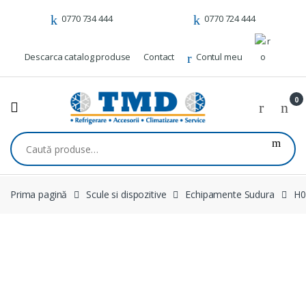
Skip to navigation
Skip to content
0770 734 444
0770 724 444
Descarca catalog produse
Contact
Contul meu
0
Caută după:
Prima pagină
Scule si dispozitive
Echipamente Sudura
H0