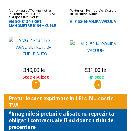
Manometre / Termometre
,
Parteneri
,
Pompe Vid
,
Scule si
Parteneri
,
Produse retrase
,
Scule
dispozitive
,
Value
si dispozitive
,
Value
VMG-2-R134-B-SET
VI 215S-M-POMPA VACUUM
MANOMETRE R134 + CUPLE
AUTO
340,00
lei
831,00
lei
Stoc epuizat
În stoc
Preturile sunt exprimate in LEI si NU contin
TVA
*Imaginile si preturile afisate nu reprezinta
obligatii contractuale fiind doar cu titlu de
prezentare