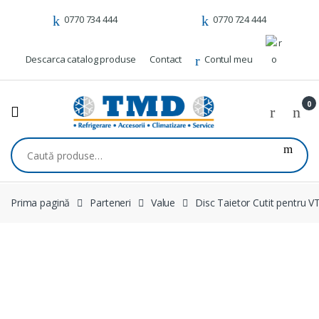
Skip to navigation
Skip to content
0770 734 444
0770 724 444
Descarca catalog produse
Contact
Contul meu
0
Caută după:
Prima pagină
Parteneri
Value
Disc Taietor Cutit pentru V