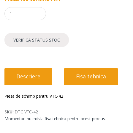
Q
u
a
n
t
i
VERIFICA STATUS STOC
t
y
Descriere
Fisa tehnica
Piesa de schimb pentru VTC-42
SKU:
DTC VTC-42
Momentan nu exista fisa tehnica pentru acest produs.