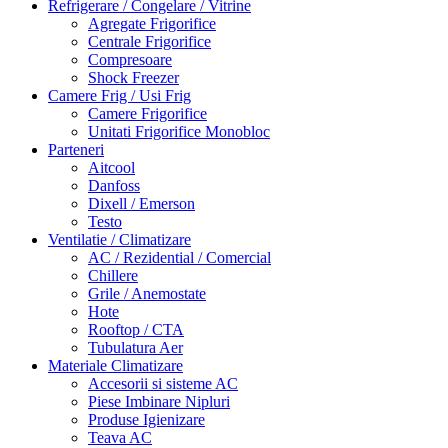
Refrigerare / Congelare / Vitrine
Agregate Frigorifice
Centrale Frigorifice
Compresoare
Shock Freezer
Camere Frig / Usi Frig
Camere Frigorifice
Unitati Frigorifice Monobloc
Parteneri
Aitcool
Danfoss
Dixell / Emerson
Testo
Ventilatie / Climatizare
AC / Rezidential / Comercial
Chillere
Grile / Anemostate
Hote
Rooftop / CTA
Tubulatura Aer
Materiale Climatizare
Accesorii si sisteme AC
Piese Imbinare Nipluri
Produse Igienizare
Teava AC