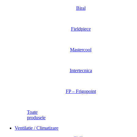
Biral
Fieldpiece
Mastercool
Intertecnica
FP – Frigopoint
Toate
produsele
Ventilatie / Climatizare