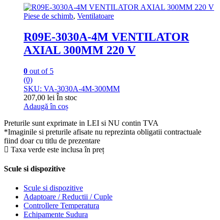
Piese de schimb
,
Ventilatoare
R09E-3030A-4M VENTILATOR
AXIAL 300MM 220 V
0
out of 5
(0)
SKU: VA-3030A-4M-300MM
207,00
lei
În stoc
Adaugă în coș
Preturile sunt exprimate in LEI si NU contin TVA
*Imaginile si preturile afisate nu reprezinta obligatii contractuale
fiind doar cu titlu de prezentare
Taxa verde este inclusa în preț
Scule si dispozitive
Scule si dispozitive
Adaptoare / Reductii / Cuple
Controllere Temperatura
Echipamente Sudura