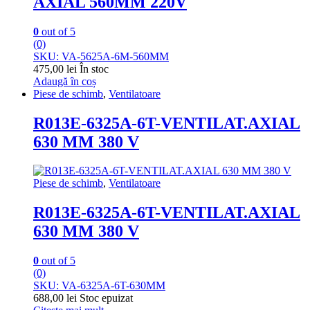
AXIAL 560MM 220V
0
out of 5
(0)
SKU: VA-5625A-6M-560MM
475,00
lei
În stoc
Adaugă în coș
Piese de schimb
,
Ventilatoare
R013E-6325A-6T-VENTILAT.AXIAL
630 MM 380 V
Piese de schimb
,
Ventilatoare
R013E-6325A-6T-VENTILAT.AXIAL
630 MM 380 V
0
out of 5
(0)
SKU: VA-6325A-6T-630MM
688,00
lei
Stoc epuizat