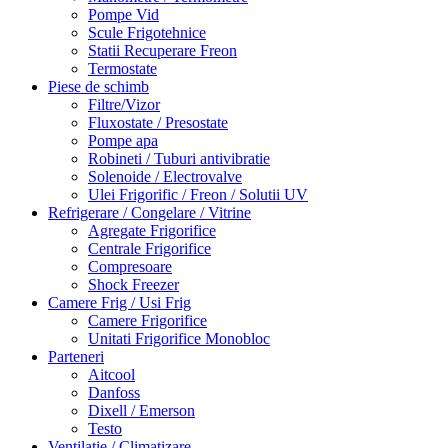
Pompe Vid
Scule Frigotehnice
Statii Recuperare Freon
Termostate
Piese de schimb
Filtre/Vizor
Fluxostate / Presostate
Pompe apa
Robineti / Tuburi antivibratie
Solenoide / Electrovalve
Ulei Frigorific / Freon / Solutii UV
Refrigerare / Congelare / Vitrine
Agregate Frigorifice
Centrale Frigorifice
Compresoare
Shock Freezer
Camere Frig / Usi Frig
Camere Frigorifice
Unitati Frigorifice Monobloc
Parteneri
Aitcool
Danfoss
Dixell / Emerson
Testo
Ventilatie / Climatizare