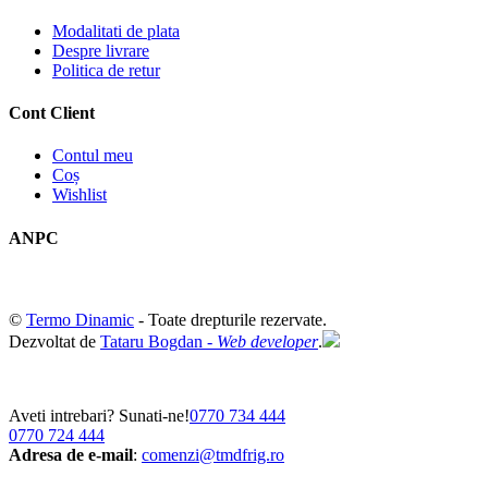
Modalitati de plata
Despre livrare
Politica de retur
Cont Client
Contul meu
Coș
Wishlist
ANPC
©
Termo Dinamic
- Toate drepturile rezervate.
Dezvoltat de
Tataru Bogdan -
Web developer
.
Aveti intrebari? Sunati-ne!
0770 734 444
0770 724 444
Adresa de e-mail
:
comenzi@tmdfrig.ro