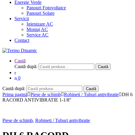
Energie Verde
Panouri Fotovoltaice
Panouri Solare
Servicii
Igienizare AC
Montaj AC
Service AC
Contact
Caută
Caută după:
Caută
0
Caută după:
Caută
Prima pagină
Piese de schimb
Robineti / Tuburi antivibratie
DH 6
RACORD ANTIVIBRATIE 1-1/8″
Piese de schimb
,
Robineti / Tuburi antivibratie