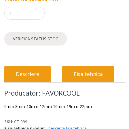
Q
u
a
n
t
i
VERIFICA STATUS STOC
t
y
Descriere
Fisa tehnica
Producator: FAVORCOOL
6mm-8mm-10mm-12mm-16mm-19mm-22mm
SKU:
CT 999
Fisa tehnica produs:
Descarca fisa tehnica