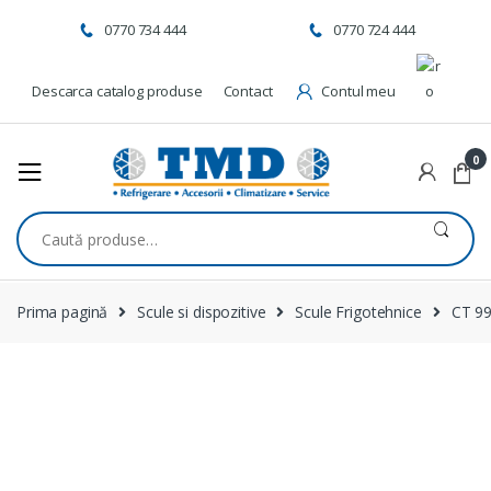
Skip to navigation
Skip to content
0770 734 444
0770 724 444
Descarca catalog produse
Contact
Contul meu
0
Caută după:
Prima pagină
Scule si dispozitive
Scule Frigotehnice
CT 9