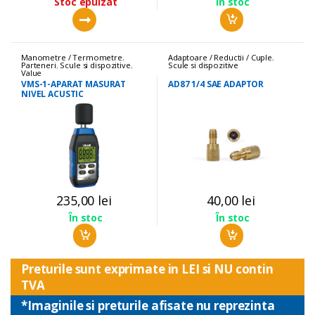
Stoc epuizat
În stoc
Manometre / Termometre
,
Adaptoare / Reductii / Cuple
,
Parteneri
,
Scule si dispozitive
,
Scule si dispozitive
Value
VMS-1-APARAT MASURAT
AD87 1/4 SAE ADAPTOR
NIVEL ACUSTIC
235,00
lei
40,00
lei
În stoc
În stoc
Preturile sunt exprimate in LEI si NU contin
TVA
*Imaginile si preturile afisate nu reprezinta