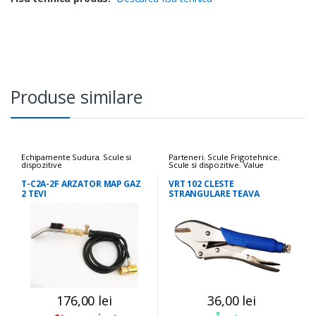
Produse similare
Echipamente Sudura
,
Scule si
Parteneri
,
Scule Frigotehnice
,
dispozitive
Scule si dispozitive
,
Value
T-C2A-2F ARZATOR MAP GAZ
VRT 102 CLESTE
2 TEVI
STRANGULARE TEAVA
176,00
lei
36,00
lei