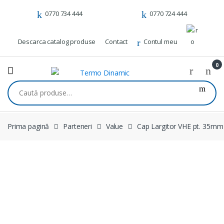
Skip to navigation
Skip to content
0770 734 444
0770 724 444
Descarca catalog produse
Contact
Contul meu
0
Caută după:
Prima pagină
Parteneri
Value
Cap Largitor VHE pt. 35mm