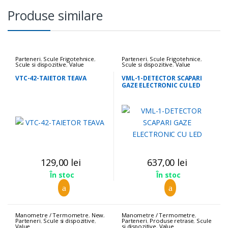
Produse similare
Parteneri
,
Scule Frigotehnice
,
Parteneri
,
Scule Frigotehnice
,
Scule si dispozitive
,
Value
Scule si dispozitive
,
Value
VTC-42-TAIETOR TEAVA
VML-1-DETECTOR SCAPARI
GAZE ELECTRONIC CU LED
129,00
lei
637,00
lei
În stoc
În stoc
Manometre / Termometre
,
New
,
Manometre / Termometre
,
Parteneri
,
Scule si dispozitive
,
Parteneri
,
Produse retrase
,
Scule
Value
si dispozitive
,
Value