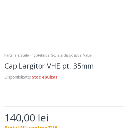
Parteneri
,
Scule Frigotehnice
,
Scule si dispozitive
,
Value
Cap Largitor VHE pt. 35mm
Disponibilitate:
Stoc epuizat
140,00
lei
Pretul NU contine TVA