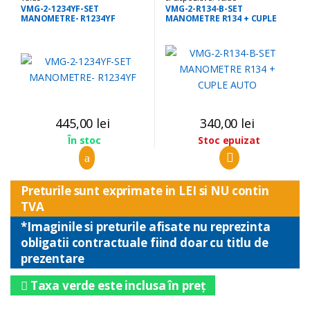
VMG-2-1234YF-SET
VMG-2-R134-B-SET
MANOMETRE- R1234YF
MANOMETRE R134 + CUPLE
AUTO
445,00
lei
340,00
lei
Stoc epuizat
În stoc
Preturile sunt exprimate in LEI si NU contin
TVA
*Imaginile si preturile afisate nu reprezinta
obligatii contractuale fiind doar cu titlu de
prezentare
Taxa verde este inclusa în preț