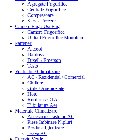
Agregate Frigorifice
Centrale Frigorifice
Compresoare
Shock Freezer
Camere Frig / Usi Frig
Camere Frigorifice
Unitati Frigorifice Monobloc
Parteneri
Aitcool
Danfoss
Dixell / Emerson
Testo
Ventilatie / Climatizare
AC / Rezidential / Comercial
Chillere
Grile / Anemostate
Hote
Rooftop / CTA
Tubulatura Aer
Materiale Climatizare
Accesorii si sisteme AC
Piese Imbinare Nipluri
Produse Igienizare
Teava AC
Energie Verde