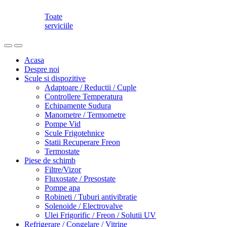
Toate
serviciile
Acasa
Despre noi
Scule si dispozitive
Adaptoare / Reductii / Cuple
Controllere Temperatura
Echipamente Sudura
Manometre / Termometre
Pompe Vid
Scule Frigotehnice
Statii Recuperare Freon
Termostate
Piese de schimb
Filtre/Vizor
Fluxostate / Presostate
Pompe apa
Robineti / Tuburi antivibratie
Solenoide / Electrovalve
Ulei Frigorific / Freon / Solutii UV
Refrigerare / Congelare / Vitrine