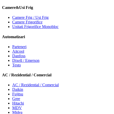
Camere&Usi Frig
Camere Frig / Usi Frig
Camere Frigorifice
Unitati Frigorifice Monobloc
Automatizari
Parteneri
Aitcool
Danfoss
Dixell / Emerson
Testo
AC / Rezidential / Comercial
AC / Rezidential / Comercial
Daikin
Fujitsu
Gree
Hitachi
MDV
Midea