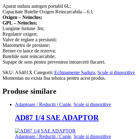
Aparat sudura autogen portabil 6L;
Capacitate Butelie Oxigen Reincarcabila – 6 l;
Oxigen – Neinclus;
GPL – Neinclus;
Lungime furtune 3m;
Regulator oxigen;
Valve de reglare a presiunii;
Manometru de presiune;
Brener cu lance de rezerva;
Buteliile sunt reincarcabile;
Supape de sens pentru prevenirea intoarcerii flacarei.
SKU:
AS401X
Categorii:
Echipamente Sudura
,
Scule si dispozitive
Momentan nu exista fisa tehnica pentru acest produs.
Produse similare
Adaptoare / Reductii / Cuple
,
Scule si dispozitive
AD87 1/4 SAE ADAPTOR
Adaptoare / Reductii / Cuple
,
Scule si dispozitive