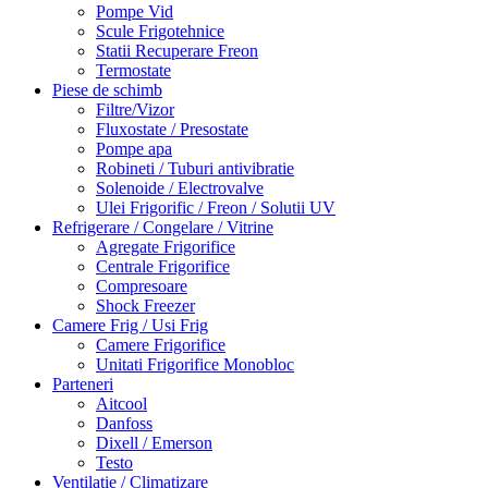
Pompe Vid
Scule Frigotehnice
Statii Recuperare Freon
Termostate
Piese de schimb
Filtre/Vizor
Fluxostate / Presostate
Pompe apa
Robineti / Tuburi antivibratie
Solenoide / Electrovalve
Ulei Frigorific / Freon / Solutii UV
Refrigerare / Congelare / Vitrine
Agregate Frigorifice
Centrale Frigorifice
Compresoare
Shock Freezer
Camere Frig / Usi Frig
Camere Frigorifice
Unitati Frigorifice Monobloc
Parteneri
Aitcool
Danfoss
Dixell / Emerson
Testo
Ventilatie / Climatizare