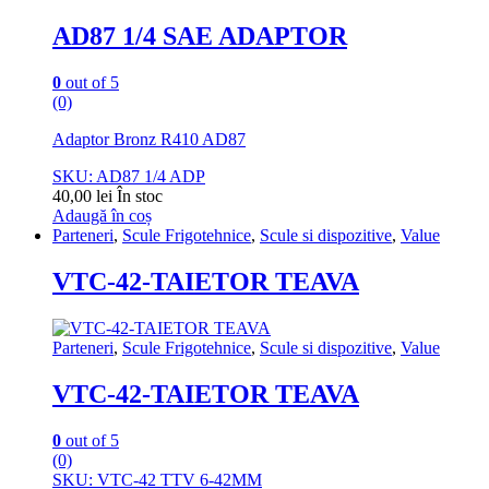
AD87 1/4 SAE ADAPTOR
0
out of 5
(0)
Adaptor Bronz R410 AD87
SKU: AD87 1/4 ADP
40,00
lei
În stoc
Adaugă în coș
Parteneri
,
Scule Frigotehnice
,
Scule si dispozitive
,
Value
VTC-42-TAIETOR TEAVA
Parteneri
,
Scule Frigotehnice
,
Scule si dispozitive
,
Value
VTC-42-TAIETOR TEAVA
0
out of 5
(0)
SKU: VTC-42 TTV 6-42MM