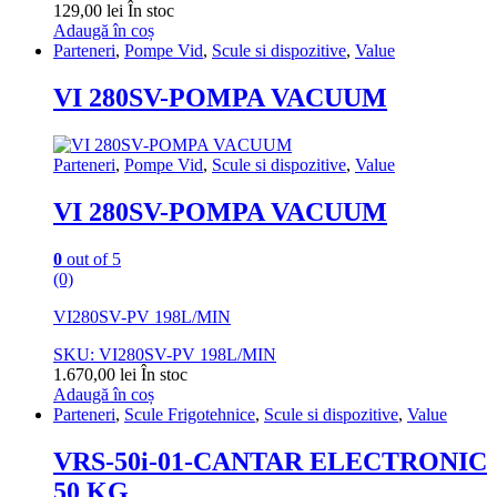
129,00
lei
În stoc
Adaugă în coș
Parteneri
,
Pompe Vid
,
Scule si dispozitive
,
Value
VI 280SV-POMPA VACUUM
Parteneri
,
Pompe Vid
,
Scule si dispozitive
,
Value
VI 280SV-POMPA VACUUM
0
out of 5
(0)
VI280SV-PV 198L/MIN
SKU: VI280SV-PV 198L/MIN
1.670,00
lei
În stoc
Adaugă în coș
Parteneri
,
Scule Frigotehnice
,
Scule si dispozitive
,
Value
VRS-50i-01-CANTAR ELECTRONIC
50 KG