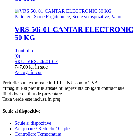
Parteneri
,
Scule Frigotehnice
,
Scule si dispozitive
,
Value
VRS-50i-01-CANTAR ELECTRONIC
50 KG
0
out of 5
(0)
SKU: VRS-50i-01 CE
747,00
lei
În stoc
Adaugă în coș
Preturile sunt exprimate in LEI si NU contin TVA
*Imaginile si preturile afisate nu reprezinta obligatii contractuale
fiind doar cu titlu de prezentare
Taxa verde este inclusa în preț
Scule si dispozitive
Scule si dispozitive
Adaptoare / Reductii / Cuple
Controllere Temperatura