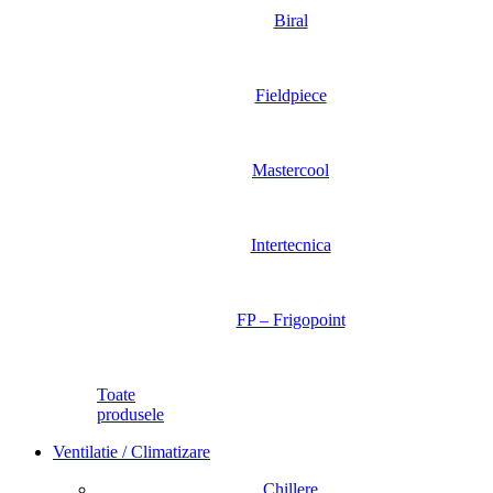
Biral
Fieldpiece
Mastercool
Intertecnica
FP – Frigopoint
Toate
produsele
Ventilatie / Climatizare
Chillere