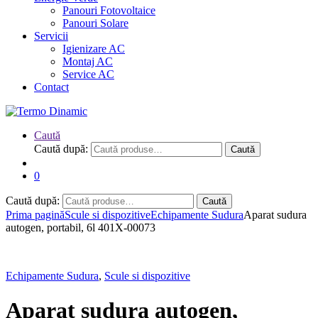
Panouri Fotovoltaice
Panouri Solare
Servicii
Igienizare AC
Montaj AC
Service AC
Contact
Caută
Caută după:
Caută
0
Caută după:
Caută
Prima pagină
Scule si dispozitive
Echipamente Sudura
Aparat sudura
autogen, portabil, 6l 401X-00073
Echipamente Sudura
,
Scule si dispozitive
Aparat sudura autogen,