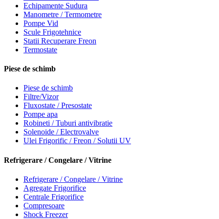
Echipamente Sudura
Manometre / Termometre
Pompe Vid
Scule Frigotehnice
Statii Recuperare Freon
Termostate
Piese de schimb
Piese de schimb
Filtre/Vizor
Fluxostate / Presostate
Pompe apa
Robineti / Tuburi antivibratie
Solenoide / Electrovalve
Ulei Frigorific / Freon / Solutii UV
Refrigerare / Congelare / Vitrine
Refrigerare / Congelare / Vitrine
Agregate Frigorifice
Centrale Frigorifice
Compresoare
Shock Freezer