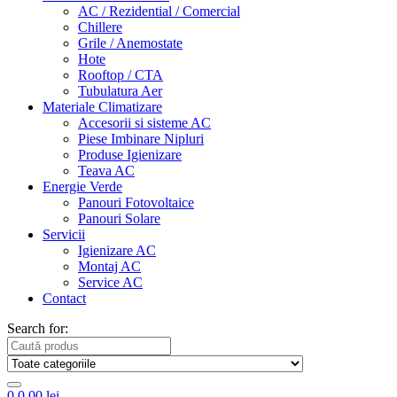
AC / Rezidential / Comercial
Chillere
Grile / Anemostate
Hote
Rooftop / CTA
Tubulatura Aer
Materiale Climatizare
Accesorii si sisteme AC
Piese Imbinare Nipluri
Produse Igienizare
Teava AC
Energie Verde
Panouri Fotovoltaice
Panouri Solare
Servicii
Igienizare AC
Montaj AC
Service AC
Contact
Search for:
0
0,00
lei